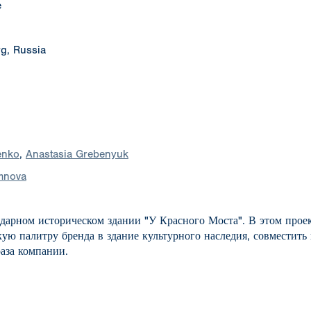
e
rg, Russia
enko
,
Anastasia Grebenyuk
mnova
дарном историческом здании "У Красного Моста". В этом прое
ую палитру бренда в здание культурного наследия, совместить
аза компании.